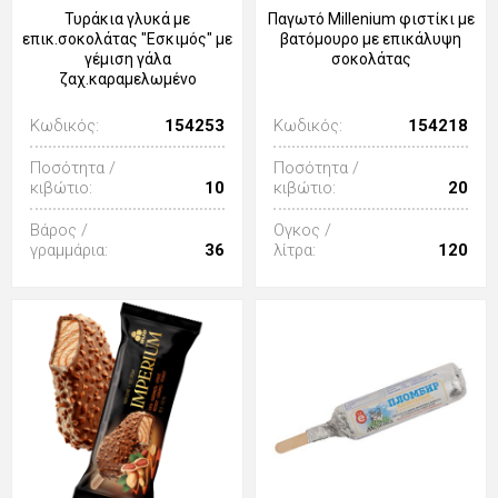
Τυράκια γλυκά με
Παγωτό Millenium φιστίκι με
επικ.σοκολάτας "Εσκιμός" με
βατόμουρο με επικάλυψη
γέμιση γάλα
σοκολάτας
ζαχ.καραμελωμένο
Κωδικός:
154253
Κωδικός:
154218
Ποσότητα /
Ποσότητα /
κιβώτιο:
10
κιβώτιο:
20
Βάρος /
Ογκος /
γραμμάρια:
36
λίτρα:
120