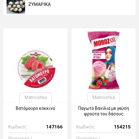
ΖΥΜΑΡΙΚΑ
Matrioshka
Matrioshka
Βατόμουρο κόκκινο
Παγωτό Βανίλια με γεύση
φρούτα του δάσους
Κωδικός:
147166
Κωδικός:
154215
Ποσότητα /
Ποσότητα /