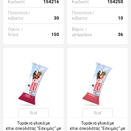
Κωδικός:
154216
Κωδικός:
154250
Ποσότητα /
Ποσότητα /
κιβώτιο:
30
κιβώτιο:
10
Ογκος /
Βάρος /
λίτρα:
150
γραμμάρια:
36
Rud
Rud
Τυράκια γλυκά με
Τυράκια γλυκά με
επικ.σοκολάτας "Εσκιμός" με
επικ.σοκολάτας "Εσκιμός" με