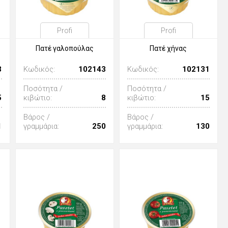
Profi
Profi
Πατέ γαλοπούλας
Πατέ χήνας
3
Κωδικός:
102143
Κωδικός:
102131
Ποσότητα /
Ποσότητα /
5
κιβώτιο:
8
κιβώτιο:
15
Βάρος /
Βάρος /
1
γραμμάρια:
250
γραμμάρια:
130