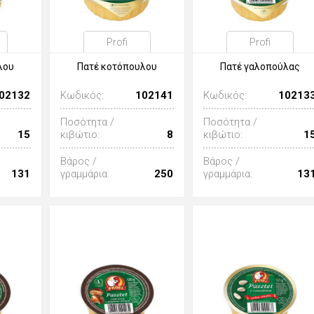
Profi
Profi
λου
Πατέ κοτόπουλου
Πατέ γαλοπούλας
02132
Κωδικός:
102141
Κωδικός:
10213
Ποσότητα /
Ποσότητα /
15
κιβώτιο:
8
κιβώτιο:
1
Βάρος /
Βάρος /
131
γραμμάρια:
250
γραμμάρια:
13