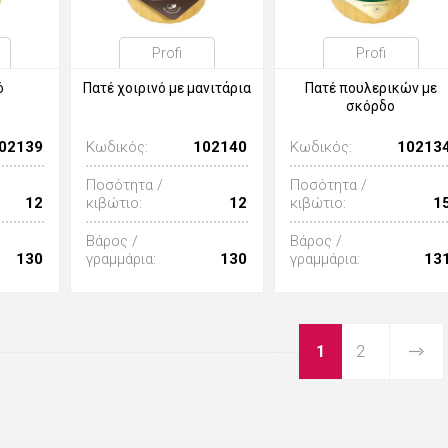
Profi
Profi
ό
Πατέ χοιρινό με μανιτάρια
Πατέ πουλερικών με
σκόρδο
02139
Κωδικός:
102140
Κωδικός:
10213
Ποσότητα /
Ποσότητα /
12
κιβώτιο:
12
κιβώτιο:
1
Βάρος /
Βάρος /
130
γραμμάρια:
130
γραμμάρια:
13
1
2