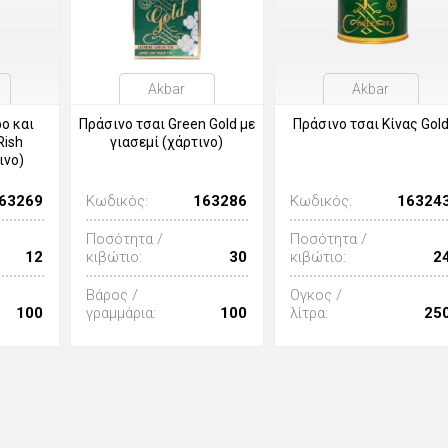
Akbar
Akbar
ο και
Πράσινο τσαι Green Gold με
Πράσινο τσαι Κίνας Gol
Rish
γιασεμί (χάρτινο)
ινο)
63269
Κωδικός:
163286
Κωδικός:
16324
Ποσότητα /
Ποσότητα /
12
κιβώτιο:
30
κιβώτιο:
2
Βάρος /
Ογκος /
100
γραμμάρια:
100
λίτρα:
25