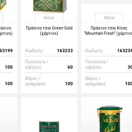
Akbar
Akbar
ράσινο
Πράσινο τσαι Green Gold
Πράσινο τσαι Κίνας
άρτινο)
(χάρτινο)
"Mountain Fresh" (χάρτιν
63199
Κωδικός:
163233
Κωδικός:
16323
Ποσότητα /
Ποσότητα /
100
κιβώτιο:
60
κιβώτιο:
3
Βάρος /
Βάρος /
100
γραμμάρια:
100
γραμμάρια:
10