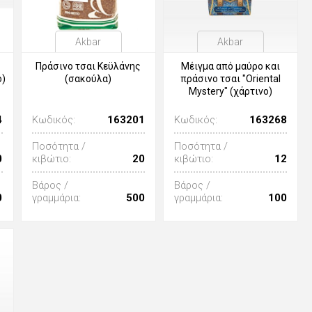
Akbar
Akbar
Πράσινο τσαι Κεϋλάνης
Μέιγμα από μαύρο και
ο)
(σακούλα)
πράσινο τσαι "Oriental
Mystery" (χάρτινο)
4
Κωδικός:
163201
Κωδικός:
163268
Ποσότητα /
Ποσότητα /
0
κιβώτιο:
20
κιβώτιο:
12
Βάρος /
Βάρος /
0
γραμμάρια:
500
γραμμάρια:
100