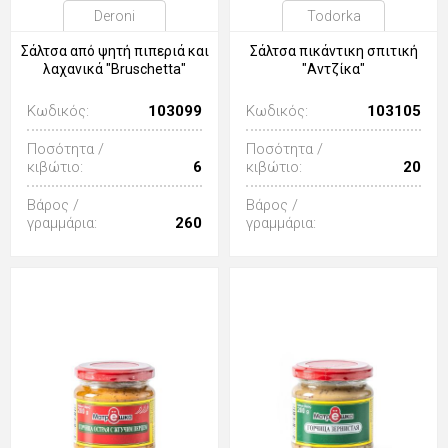
Deroni
Todorka
Σάλτσα από ψητή πιπεριά και
Σάλτσα πικάντικη σπιτική
λαχανικά "Bruschetta"
"Αντζίκα"
Κωδικός:
103099
Κωδικός:
103105
Ποσότητα /
Ποσότητα /
κιβώτιο:
6
κιβώτιο:
20
Βάρος /
Βάρος /
γραμμάρια:
260
γραμμάρια: