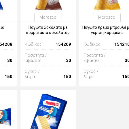
Morozco
Morozco
λια
Παγωτό Σοκολάτα με
Παγωτό Κρεμα μπρουλέ 
κομματάκια σοκολάτας
γέμιση καραμέλα
54208
Κωδικός:
154209
Κωδικός:
15421
Ποσότητα /
Ποσότητα /
30
κιβώτιο:
30
κιβώτιο:
3
Ογκος /
Ογκος /
150
λίτρα:
150
λίτρα:
15