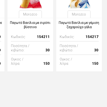
Morozco
Morozco
με
Παγωτό Βανίλια με σιρόπι
Παγωτό Βανίλια με γέμιση
βύσσινο
ζαχαρούχο γάλα
0
Κωδικός:
154211
Κωδικός:
154217
Ποσότητα /
Ποσότητα /
0
κιβώτιο:
30
κιβώτιο:
30
Ογκος /
Ογκος /
0
λίτρα:
150
λίτρα:
150