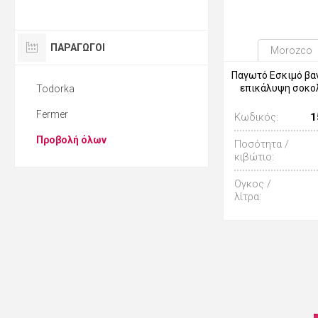
ΠΑΡΑΓΩΓΟΙ
Morozco
Παγωτό Εσκιμό βαν
επικάλυψη σοκο
Todorka
Fermer
Κωδικός:
1
Προβολή όλων
Ποσότητα /
κιβώτιο:
Ογκος /
λίτρα: