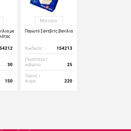
Morozco
ίλια με
Παγωτό Σάντβιτς βανίλια
λάτας
54212
Κωδικός:
154213
Ποσότητα /
30
κιβώτιο:
25
Ογκος /
150
λίτρα:
220