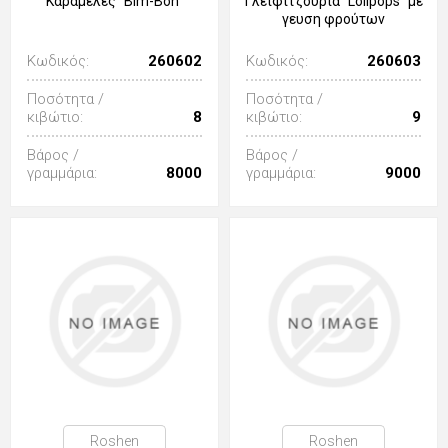
Καραμέλες "Bim-Bon"
Γλειφιτζούρια "Lolipops" με
γευση φρούτων
Κωδικός:
260602
Κωδικός:
260603
Ποσότητα /
Ποσότητα /
κιβώτιο:
8
κιβώτιο:
9
Βάρος /
Βάρος /
γραμμάρια:
8000
γραμμάρια:
9000
Roshen
Roshen