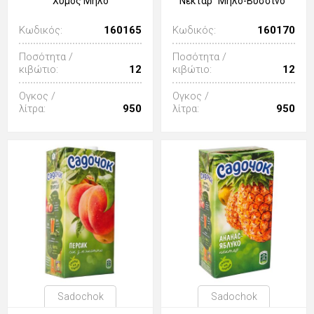
Χυμός Μήλο
Νέκταρ "Μήλο-Βύσσινο"
Κωδικός:
160165
Κωδικός:
160170
Ποσότητα /
Ποσότητα /
κιβώτιο:
12
κιβώτιο:
12
Ογκος /
Ογκος /
λίτρα:
950
λίτρα:
950
Sadochok
Sadochok