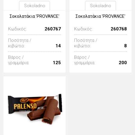
Sokoladno
Sokoladno
Σοκολατάκια 'PROVANCE'
Σοκολατάκια 'PROVANCE'
Κωδικός:
260767
Κωδικός:
260768
Ποσότητα /
Ποσότητα /
κιβώτιο:
14
κιβώτιο:
8
Βάρος /
Βάρος /
γραμμάρια:
125
γραμμάρια:
200